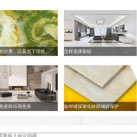
的分类，以及当下现状
怎样选择瓷砖
免瓷砖出现色差
如何铺设玻化砖跟铺砖保护