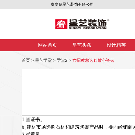
秦皇岛星艺装饰有限公司
网站首页
星艺头条
设计精英
首页
>
星艺学堂
>
学堂2
>
六招教您选购放心瓷砖
1.查证书。
到建材市场选购石材和建筑陶瓷产品时，要向经销商
2.试重量。