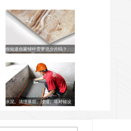
你知道你家铺砖需要说少片吗？
水泥、清理基层、浸湿、等对铺设
地砖时的要求