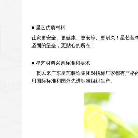
■
星艺优质材料
让家更安全、更健康、更安静、更耐久！星艺装
坚固的堡垒，更贴心的所在！
■
星艺材料采购标准和要求
一贯以来广东星艺装饰集团对招标厂家都有严格
用国际标准和国外先进标准组织生产。