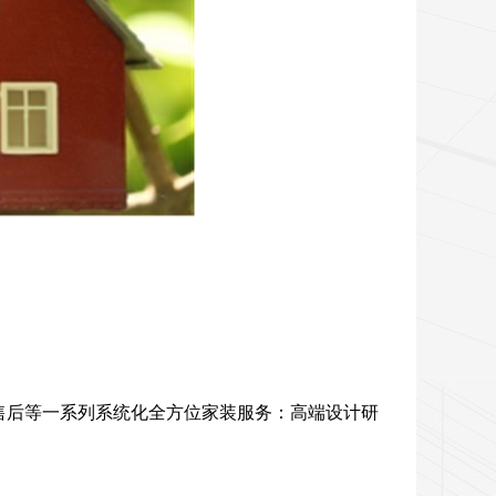
售后等一系列系统化全方位家装服务：高端设计研