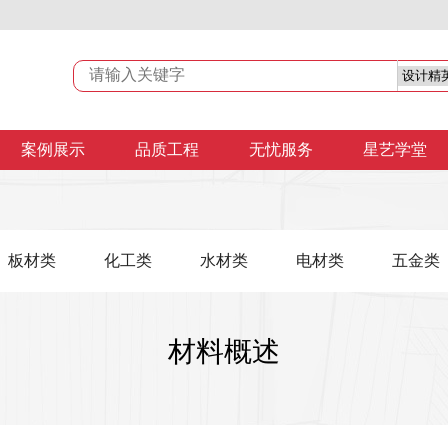
案例展示
品质工程
无忧服务
星艺学堂
板材类
化工类
水材类
电材类
五金类
材料概述