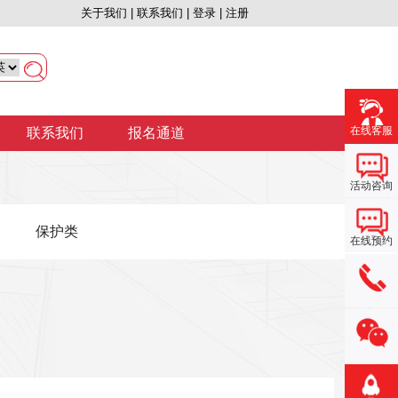
关于我们 |
联系我们 |
登录 |
注册
在线客服
联系我们
报名通道
活动咨询
保护类
在线预约