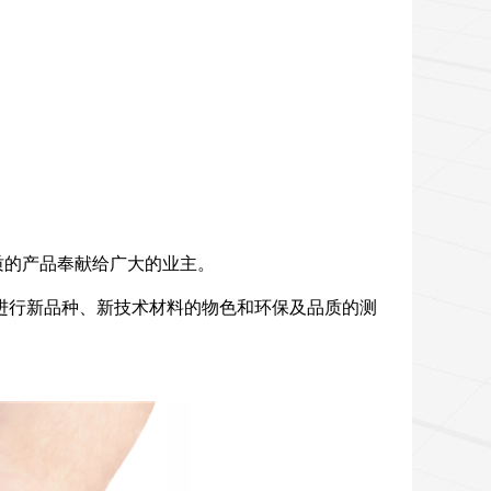
质的产品奉献给广大的业主。
进行新品种、新技术材料的物色和环保及品质的测