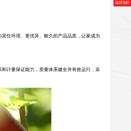
返回顶部
的居住环境、更优异、耐久的产品品质，让家成为
系和计量保证能力，质量体系健全并有效运行，采