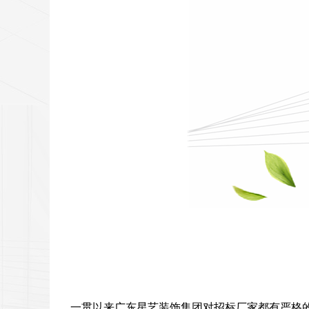
一贯以来广东星艺装饰集团对招标厂家都有
严格