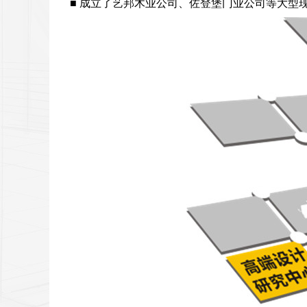
■ 成立了艺邦木业
公司、佐登堡门业公司等大型